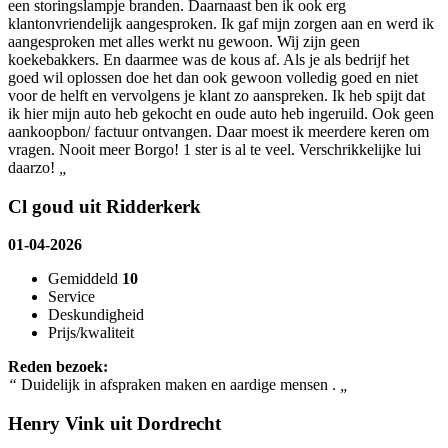
een storingslampje branden. Daarnaast ben ik ook erg
klantonvriendelijk aangesproken. Ik gaf mijn zorgen aan en werd ik
aangesproken met alles werkt nu gewoon. Wij zijn geen
koekebakkers. En daarmee was de kous af. Als je als bedrijf het
goed wil oplossen doe het dan ook gewoon volledig goed en niet
voor de helft en vervolgens je klant zo aanspreken. Ik heb spijt dat
ik hier mijn auto heb gekocht en oude auto heb ingeruild. Ook geen
aankoopbon/ factuur ontvangen. Daar moest ik meerdere keren om
vragen. Nooit meer Borgo! 1 ster is al te veel. Verschrikkelijke lui
daarzo!
„
Cl goud uit Ridderkerk
01-04-2026
Gemiddeld
10
Service
Deskundigheid
Prijs/kwaliteit
Reden bezoek:
“
Duidelijk in afspraken maken en aardige mensen .
„
Henry Vink uit Dordrecht