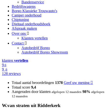
Bandenservice
Bedrijfswagens
Borgo Klassieke Trouwauto's
Camper onderhoud
Chiptuning
Digitaal onderhoudsboek
Afspraak maken
Over ons
Klanten vertellen
Contact
Autobedrijf Borgo
Autobedrijf Borgo Showroom
klanten
vertellen
9
,6
9
,6
128 reviews
Totaal aantal beoordelingen
1378
Geef uw mening
Totaal score
9,4
Aangeraden door klanten
98%
afgelopen 12 maanden
afgelopen
12 maanden
W.van straten uit Ridderkerk