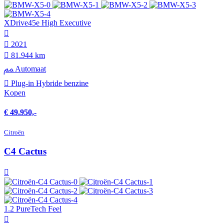
XDrive45e High Executive
2021
81.944 km
Automaat
Plug-in Hybride benzine
Kopen
€ 49.950,-
Citroën
C4 Cactus
1.2 PureTech Feel