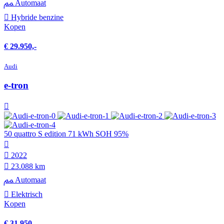
Automaat
Hybride benzine
Kopen
€ 29.950,-
Audi
e-tron
50 quattro S edition 71 kWh SOH 95%
2022
23.088 km
Automaat
Elektrisch
Kopen
€ 31.950,-