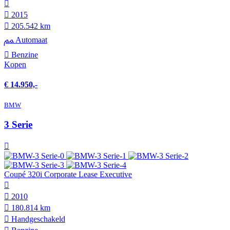
2015
205.542 km
Automaat
Benzine
Kopen
€ 14.950,-
BMW
3 Serie
Coupé 320i Corporate Lease Executive
2010
180.814 km
Hand­geschakeld