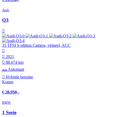
Audi
Q3
35 TFSI S edition Camera, virtueel, ACC
2021
88.674 km
Automaat
Hybride benzine
Kopen
€ 28.950,-
BMW
1 Serie