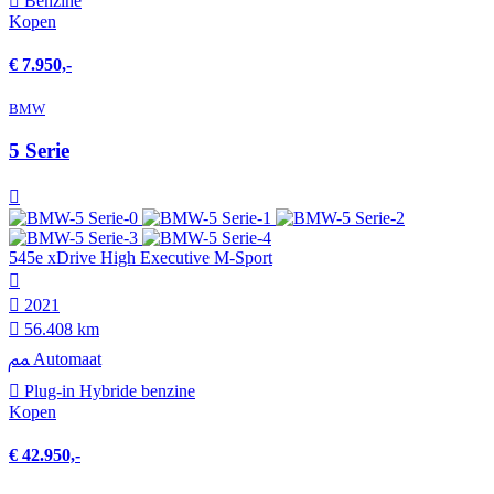
Benzine
Kopen
€ 7.950,-
BMW
5 Serie
545e xDrive High Executive M-Sport
2021
56.408 km
Automaat
Plug-in Hybride benzine
Kopen
€ 42.950,-