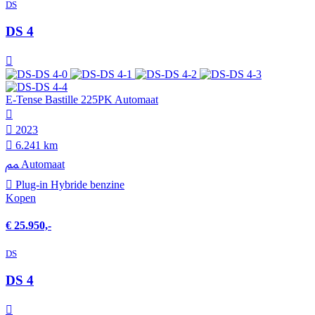
DS
DS 4
E-Tense Bastille 225PK Automaat
2023
6.241 km
Automaat
Plug-in Hybride benzine
Kopen
€ 25.950,-
DS
DS 4