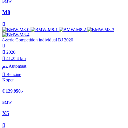
BMW
M8
8-serie Competition individual BJ 2020
2020
41.254 km
Automaat
Benzine
Kopen
€ 129.950,-
BMW
X5