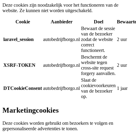
Deze cookies zijn noodzakelijk voor het functioneren van de
website. Ze kunnen niet worden uitgeschakeld.
Cookie
Aanbieder
Doel
Bewaart
Bewaart de sessie
van de bezoeker
laravel_session
autobedrijfborgo.nl
zodat de website
2 uur
correct
functioneert.
Beschermt de
website tegen
XSRF-TOKEN
autobedrijfborgo.nl
2 uur
cross-site request
forgery aanvallen.
Slaat de
cookievoorkeuren
DTCookieConsent
autobedrijfborgo.nl
1 jaar
van de bezoeker
op.
Marketingcookies
Deze cookies worden gebruikt om bezoekers te volgen en
gepersonaliseerde advertenties te tonen.