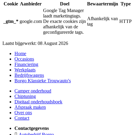
Cookie
Aanbieder
Doel
Bewaartermijn
Type
Google Tag Manager
laadt marketingtags.
Afhankelijk van
_gtm_*
google.com
De exacte cookies zijn
HTTP
tag
afhankelijk van de
geconfigureerde tags.
Laatst bijgewerkt: 08 August 2026
Home
Occasions
Financiering
Werkplaats
Bedrijfswagens
Borgo Klassieke Trouwauto's
Camper onderhoud
Chiptuning
Digitaal onderhoudsboek
Afspraak maken
Over ons
Contact
Contactgegevens
Autobedrijf Borgo